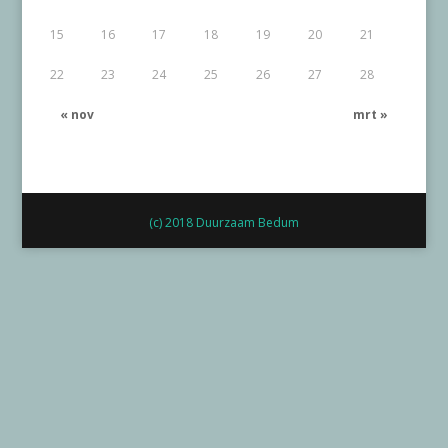
15
16
17
18
19
20
21
22
23
24
25
26
27
28
« nov
mrt »
(c) 2018 Duurzaam Bedum