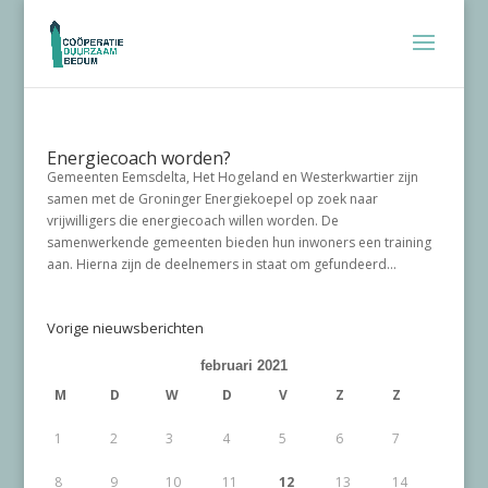
Energiecoach worden?
Gemeenten Eemsdelta, Het Hogeland en Westerkwartier zijn
samen met de Groninger Energiekoepel op zoek naar
vrijwilligers die energiecoach willen worden. De
samenwerkende gemeenten bieden hun inwoners een training
aan. Hierna zijn de deelnemers in staat om gefundeerd...
Vorige nieuwsberichten
februari 2021
M
D
W
D
V
Z
Z
1
2
3
4
5
6
7
8
9
10
11
12
13
14