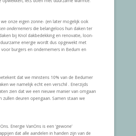
gie opwekken, iets doen met duurzame warmte.
e onze eigen zonne- (en later mogelijk ook
ken ondernemers
die belangeloos hun daken ter
edaken bij Knol dakbedekking en renovatie, loon-
ze duurzame energie wordt dus opgewekt met
 voor burgers en ondernemers in Bedum en
t betekent dat we minstens 10% van de Bedumer
en we namelijk echt een verschil . Enerzijds
j laten zien dat we een nieuwe manier van omgaan
dan zullen deuren opengaan. Samen staan we
ns. Energie VanOns is een ‘gewone’
ppijen dat alle aandelen in handen zijn van de