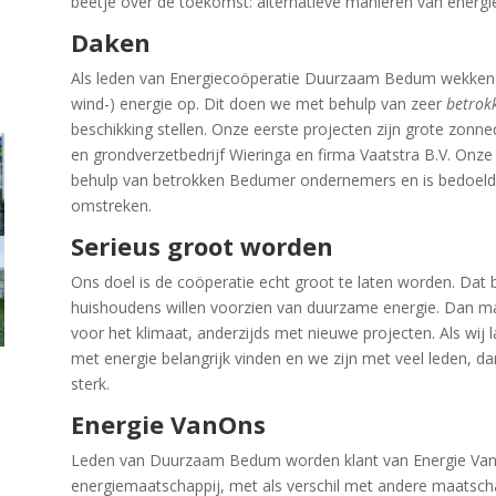
beetje over de toekomst: alternatieve manieren van ener
Daken
Als leden van Energiecoöperatie Duurzaam Bedum wekken w
wind-) energie op. Dit doen we met behulp van zeer
betrok
beschikking stellen. Onze eerste projecten zijn grote zonn
en grondverzetbedrijf Wieringa en firma Vaatstra B.V. On
behulp van betrokken Bedumer ondernemers en is bedoeld
omstreken.
Serieus groot worden
Ons doel is de coöperatie echt groot te laten worden. Da
huishoudens willen voorzien van duurzame energie. Dan mak
voor het klimaat, anderzijds met nieuwe projecten. Als wi
met energie belangrijk vinden en we zijn met veel leden, 
sterk.
Energie VanOns
Leden van Duurzaam Bedum worden klant van Energie VanO
energiemaatschappij, met als verschil met andere maatscha